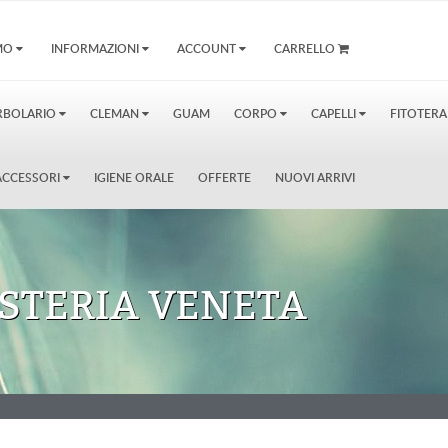
AMO
INFORMAZIONI
ACCOUNT
CARRELLO
RBOLARIO
CLEMAN
GUAM
CORPO
CAPELLI
FITOTERA
E ACCESSORI
IGIENE ORALE
OFFERTE
NUOVI ARRIVI
STERIA VENETA