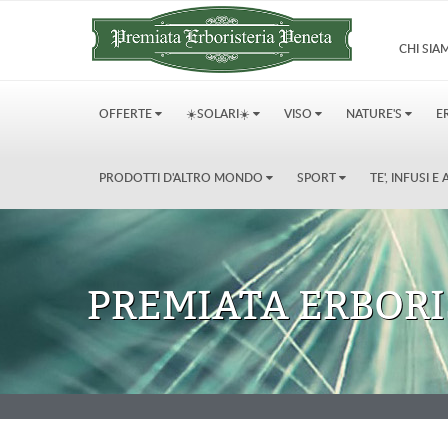
CHI SI
OFFERTE
☀️SOLARI☀️
VISO
NATURE'S
E
PRODOTTI D'ALTRO MONDO
SPORT
TE', INFUSI 
PREMIATA ERBORI