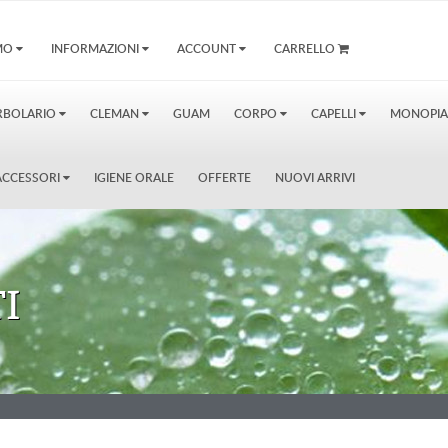
AMO
INFORMAZIONI
ACCOUNT
CARRELLO
RBOLARIO
CLEMAN
GUAM
CORPO
CAPELLI
MONOPI
E ACCESSORI
IGIENE ORALE
OFFERTE
NUOVI ARRIVI
I