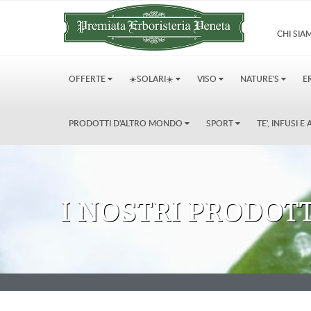
CHI SI
OFFERTE
☀️SOLARI☀️
VISO
NATURE'S
E
PRODOTTI D'ALTRO MONDO
SPORT
TE', INFUSI 
I NOSTRI PRODOTT