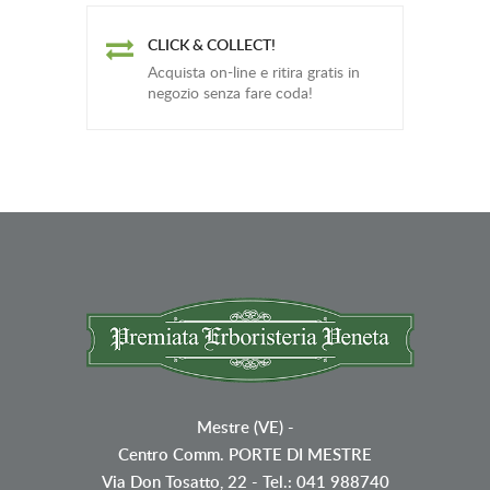
CLICK & COLLECT!
Acquista on-line e ritira gratis in
negozio senza fare coda!
Mestre (VE)
-
Centro Comm. PORTE DI MESTRE
Via Don Tosatto, 22 - Tel.: 041 988740