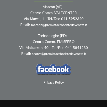
Marcon (VE)
-
Centro Comm. VALECENTER
Via Mattei, 1 - Tel/Fax: 041 5952320
Email:
marcon@premiataerboristeriaveneta.it
Trebaseleghe (PD)
-
Centro Comm. EMISFERO
Via Malcanton, 40 - Tel/Fax: 041 5841280
Email:
scorze@premiataerboristeriaveneta.it
Privacy Policy