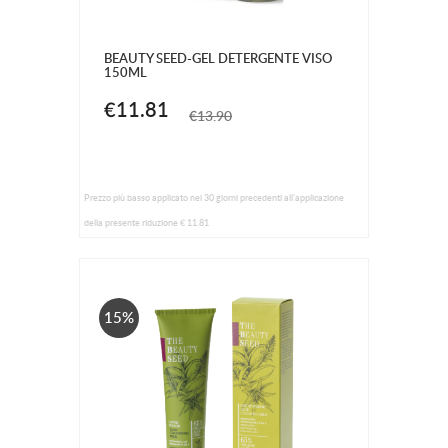
BEAUTY SEED-GEL DETERGENTE VISO
150ML
€11.81
€13.90
Prezzo più basso applicato nei 30 giorni precedenti all'applicazione
della presente riduzione € 11.81
15%