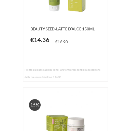
BEAUTY SEED-LATTE D'ALOE 150ML
€14.36
€16.90
Prezzo più basso applicato nei 30 giorni precedenti all'applicazione
della presente riduzione € 14.36
15%