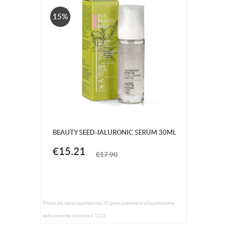
15%
BEAUTY SEED-IALURONIC SERUM 30ML
€15.21
€17.90
Prezzo più basso applicato nei 30 giorni precedenti all'applicazione
della presente riduzione € 15.21