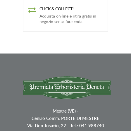
CLICK & COLLECT!
Acquista on-line e ritira gratis in
negozio senza fare coda!
Mestre (VE)
-
Centro Comm. PORTE DI MESTRE
Via Don Tosatto, 22 - Tel.: 041 988740