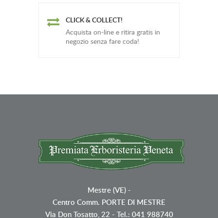
CLICK & COLLECT!
Acquista on-line e ritira gratis in
negozio senza fare coda!
Mestre (VE)
-
Centro Comm. PORTE DI MESTRE
Via Don Tosatto, 22 - Tel.: 041 988740