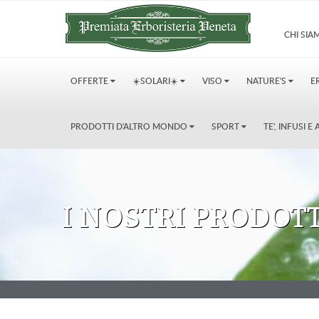
CHI SI
OFFERTE
☀️SOLARI☀️
VISO
NATURE'S
E
PRODOTTI D'ALTRO MONDO
SPORT
TE', INFUSI 
I NOSTRI PRODOTT