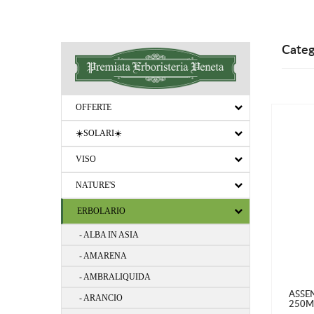
Categ
OFFERTE
☀️SOLARI☀️
VISO
NATURE'S
ERBOLARIO
- ALBA IN ASIA
- AMARENA
- AMBRALIQUIDA
ASSE
- ARANCIO
250M