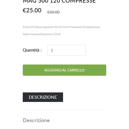
MAG 500 120 COMPRESSE
€25.00
€30.00
Prezzo Più Basso Applicato Nei 30 Giorni Precedenti All'applicazione
Della Presente Riduzione € 25.00
Quantità :
DESCRIZIONE
Descrizione