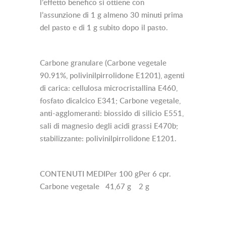
l’effetto benefico si ottiene con
l’assunzione di 1 g almeno 30 minuti prima
del pasto e di 1 g subito dopo il pasto.
Carbone granulare (Carbone vegetale
90.91%, polivinilpirrolidone E1201), agenti
di carica: cellulosa microcristallina E460,
fosfato dicalcico E341; Carbone vegetale,
anti-agglomeranti: biossido di silicio E551,
sali di magnesio degli acidi grassi E470b;
stabilizzante: polivinilpirrolidone E1201.
CONTENUTI MEDI
Per 100 g
Per 6 cpr.
Carbone vegetale
41,67 g
2 g