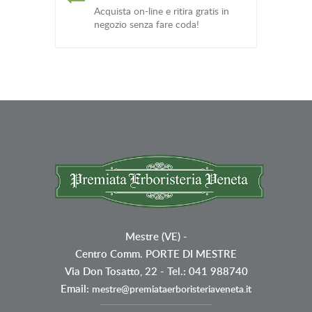
Acquista on-line e ritira gratis in
negozio senza fare coda!
Mestre (VE)
-
Centro Comm. PORTE DI MESTRE
Via Don Tosatto, 22 - Tel.: 041 988740
Email:
mestre@premiataerboristeriaveneta.it