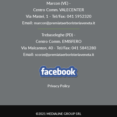
Marcon (VE)
-
Centro Comm. VALECENTER
Via Mattei, 1 - Tel/Fax: 041 5952320
Email:
marcon@premiataerboristeriaveneta.it
Trebaseleghe (PD)
-
Centro Comm. EMISFERO
Via Malcanton, 40 - Tel/Fax: 041 5841280
Email:
scorze@premiataerboristeriaveneta.it
Privacy Policy
©2021
MEDIALINE GROUP SRL