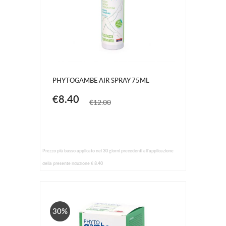
PHYTOGAMBE AIR SPRAY 75ML
€8.40
€12.00
Prezzo più basso applicato nei 30 giorni precedenti all'applicazione
della presente riduzione € 8.40
30%