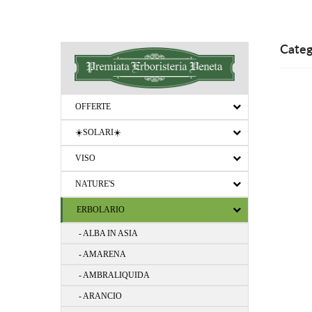
Categ
OFFERTE
☀️SOLARI☀️
VISO
NATURE'S
ERBOLARIO
- ALBA IN ASIA
- AMARENA
- AMBRALIQUIDA
- ARANCIO