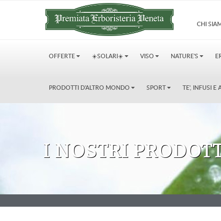
CHI SI
OFFERTE
☀️SOLARI☀️
VISO
NATURE'S
E
PRODOTTI D'ALTRO MONDO
SPORT
TE', INFUSI 
I NOSTRI PRODOTT